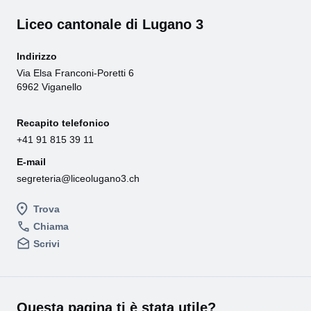
Liceo cantonale di Lugano 3
Indirizzo
Via Elsa Franconi-Poretti 6
6962 Viganello
Recapito telefonico
+41 91 815 39 11
E-mail
segreteria@liceolugano3.ch
Trova
Chiama
Scrivi
Questa pagina ti è stata utile?