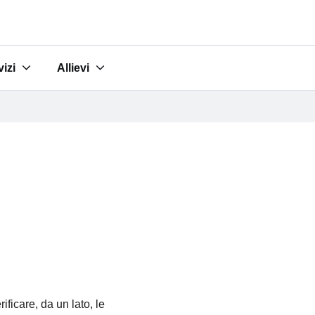
vizi
Allievi
udi"
menu for "Servizi"
Submenu for "Allievi"
ficare, da un lato, le