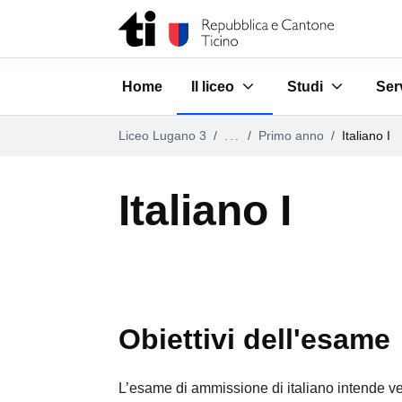
Vai al contenuto della pagina
Vai al piè di pagina
Home
Il liceo
Studi
Ser
Submenu for "Il liceo"
Submenu for "St
Sub
Liceo Lugano 3
...
Primo anno
Italiano I
Italiano I
Obiettivi dell'esame
L’esame di ammissione di italiano intende veri