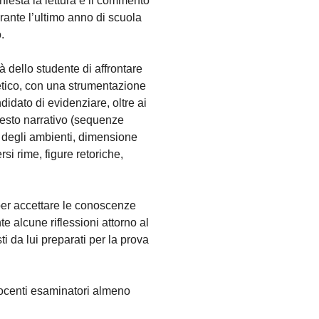
hiesta la lettura e il commento
urante l’ultimo anno di scuola
.
à dello studente di affrontare
poetico, con una strumentazione
idato di evidenziare, oltre ai
l testo narrativo (sequenze
e degli ambienti, dimensione
rsi rime, figure retoriche,
er accettare le conoscenze
e alcune riflessioni attorno al
ti da lui preparati per la prova
 docenti esaminatori almeno