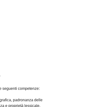
e
 le seguenti competenze:
ografica, padronanza delle
zza e proprietà lessicale,