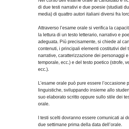
Nel corso dell’esame orale al candidato è ric
di due testi narrativi e due poesie (studiati d
media) di quattro autori italiani diversi fra loro
Attraverso l’esame orale si verifica la capacit
la lettura di un testo letterario, narrativo e 
adeguata. Più precisamente, si chiede al cand
contenuti, i principali elementi costitutivi de
narrative, caratterizzazione dei personaggi 
temporale, ecc.) e del testo poetico (strofe, ve
ecc.).
L’esame orale può pure essere l’occasione p
linguistiche, sviluppando insieme allo student
suo elaborato scritto oppure sullo stile dei tes
orale.
I testi scelti dovranno essere comunicati ai
due settimane prima della data dell’orale.