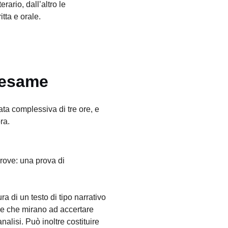
erario, dall’altro le
tta e orale.
’esame
ta complessiva di tre ore, e
ra.
rove: una prova di
a di un testo di tipo narrativo
nde che mirano ad accertare
nalisi. Può inoltre costituire