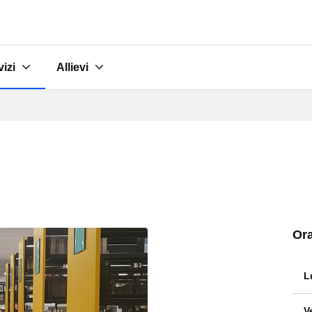
vizi
Allievi
udi"
menu for "Servizi"
Submenu for "Allievi"
Ora
L
V