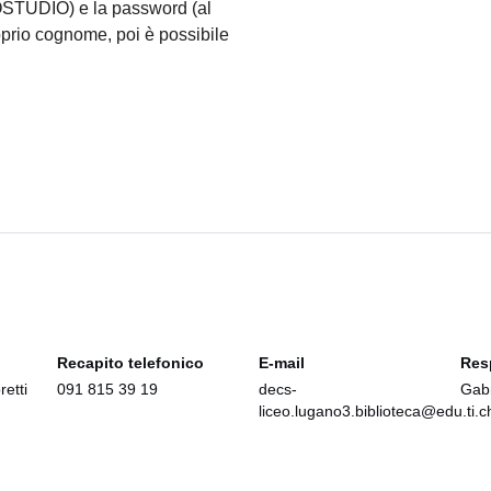
 IOSTUDIO) e la password (al
oprio cognome, poi è possibile
Recapito telefonico
E-mail
Res
etti
091 815 39 19
decs-
Gabr
liceo.lugano3.biblioteca@edu.ti.c