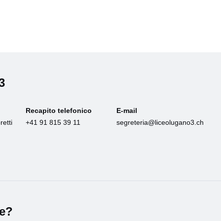
3
Recapito telefonico
E-mail
etti
+41 91 815 39 11
segreteria@liceolugano3.ch
le?