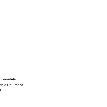
ponsabile
iele De Franco
h