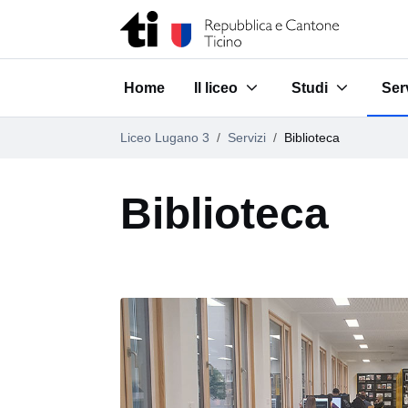
Vai al contenuto della pagina
Vai al piè di pagina
Home
Il liceo
Studi
Ser
Submenu for "Il liceo"
Submenu for "St
Sub
Liceo Lugano 3
Servizi
Biblioteca
Biblioteca