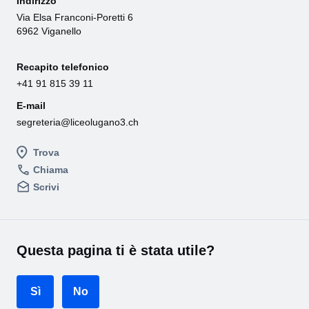
Indirizzo
Via Elsa Franconi-Poretti 6
6962 Viganello
Recapito telefonico
+41 91 815 39 11
E-mail
segreteria@liceolugano3.ch
Trova
Chiama
Scrivi
Questa pagina ti è stata utile?
Sì
No