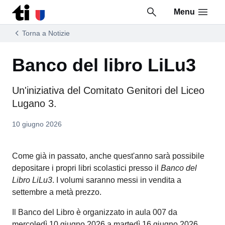
Menu
Vai al contenuto della pagina
Vai al piè di pagina
Torna a Notizie
Banco del libro LiLu3
Un'iniziativa del Comitato Genitori del Liceo
Lugano 3.
10 giugno 2026
Come già in passato, anche quest'anno sarà possibile
depositare i propri libri scolastici presso il
Banco del
Libro LiLu3
. I volumi saranno messi in vendita a
settembre a metà prezzo.
Il Banco del Libro è organizzato in aula 007 da
mercoledì 10 giugno 2026 a martedì 16 giugno 2026